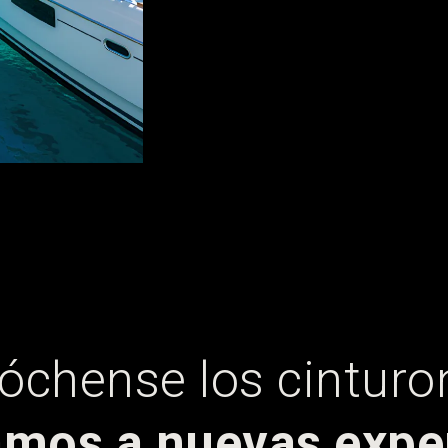
óchense los cinturo
mos a nuevas exper