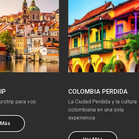
MBIA PERDIDA
BUZIOS
d Perdida y la cultura
Un vuelo a las mejores play
ana en una sola
Brasil
ncia
Ver Más