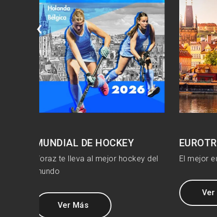
‹
EUROTRIP
COLO
key del
El mejor eurotrip para vos.
La Ciuda
colombi
experie
Ver Más